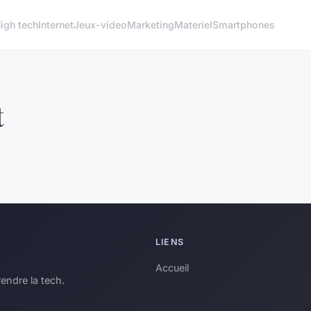
igh tech
Internet
Jeux-video
Marketing
Materiel
Smartphones
t
LIENS
Accueil
endre la tech.