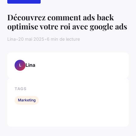
Découvrez comment ads back
optimise votre roi avec google ads
Lina
•
20 mai 2025
•
6 min de lecture
Lina
L
TAGS
Marketing