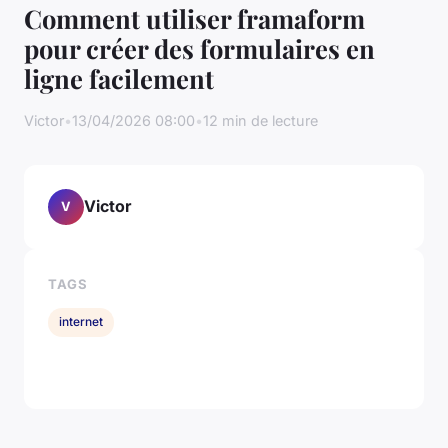
Comment utiliser framaform
pour créer des formulaires en
ligne facilement
Victor
•
13/04/2026 08:00
•
12 min de lecture
Victor
V
TAGS
internet