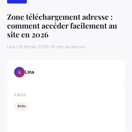
Zone téléchargement adresse :
comment accéder facilement au
site en 2026
Lina
•
26 février 2026
•
10 min de lecture
Lina
L
TAGS
Actu